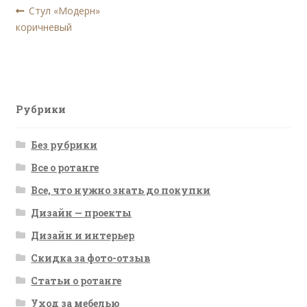
Навигация
Предыдущая
Стул «Модерн»
запись:
коричневый
по
записям
Рубрики
Без рубрики
Все о ротанге
Все, что нужно знать до покупки
Дизайн — проекты
Дизайн и интерьер
Скидка за фото-отзыв
Статьи о ротанге
Уход за мебелью