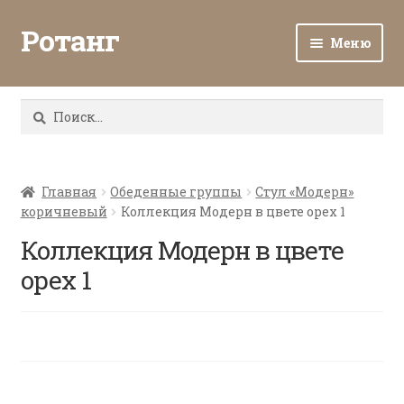
Ротанг
Меню
Разв
Каталог
вло
Найти:
мен
Доставка и оплата
Разв
О нас
вло
Главная
Обеденные группы
Стул «Модерн»
коричневый
Коллекция Модерн в цвете орех 1
мен
Разв
Все о ротанге
вло
Коллекция Модерн в цвете
мен
Ротанг оптом
орех 1
Контакты