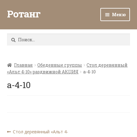
Ротанг
Меню
Разв
Каталог
вло
Найти:
мен
Доставка и оплата
Разв
О нас
вло
Главная
Обеденные группы
Стол деревянный
«Альт 4-10» раздвижной АКЦИЯ
a-4-10
мен
Разв
Все о ротанге
вло
a-4-10
мен
Ротанг оптом
Контакты
Навигация
Предыдущая
Стол деревянный «Альт 4-