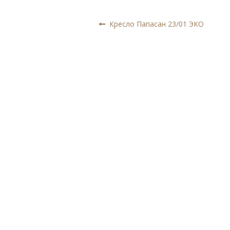
Навигация
Предыдущая
Кресло Папасан 23/01 ЭКО
запись:
по
записям