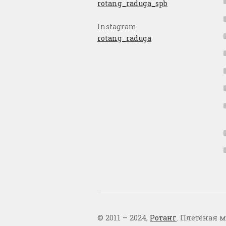
rotang_raduga_spb
Instagram
rotang_raduga
© 2011 – 2024,
Ротанг
. Плетёная м