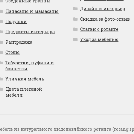
Обеденные группы
Дизайн и интерьер
Папасаны и мамасаны
Скидка за фото-отзыв
Подушки
Статьи о ротанге
Предметы интерьера
Уход за мебелью
Распродажа
Столы
Табуретки, пуфики и
банкетки
Уличная мебель
Цвета плетеной
мебели
ебель из натурального индонезийского ротанга (rotang.sp