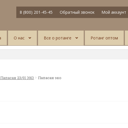
8 (800) 201-45-45
Обратный звонок
Мой аккаунт
а
О нас
Все о ротанге
Ротанг оптом
 Папасан 23/01 ЭКО
Папасан эко