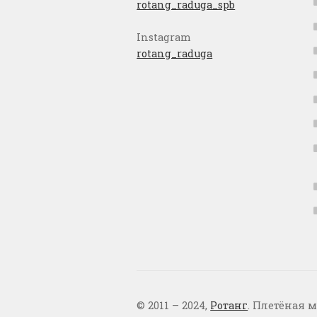
rotang_raduga_spb
Instagram
rotang_raduga
© 2011 – 2024,
Ротанг
. Плетёная м