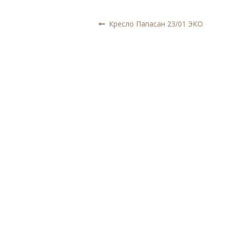
Навигация
Предыдущая
Кресло Папасан 23/01 ЭКО
запись:
по
записям