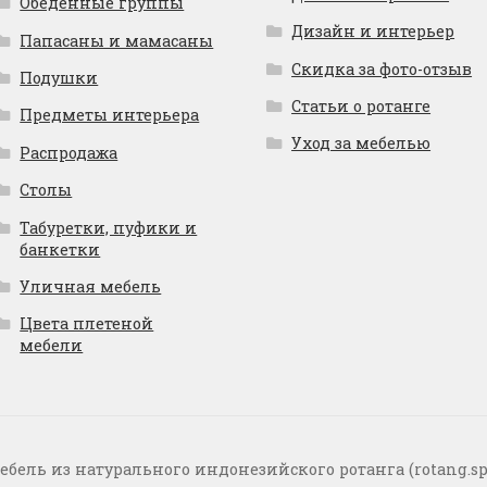
Обеденные группы
Дизайн и интерьер
Папасаны и мамасаны
Скидка за фото-отзыв
Подушки
Статьи о ротанге
Предметы интерьера
Уход за мебелью
Распродажа
Столы
Табуретки, пуфики и
банкетки
Уличная мебель
Цвета плетеной
мебели
ебель из натурального индонезийского ротанга (rotang.sp