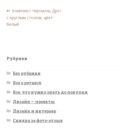
Навигация
Предыдущая
Комплект Черчилль Дуэт
запись:
с круглым столом, цвет:
по
белый
записям
Рубрики
Без рубрики
Все о ротанге
Все, что нужно знать до покупки
Дизайн — проекты
Дизайн и интерьер
Скидка за фото-отзыв