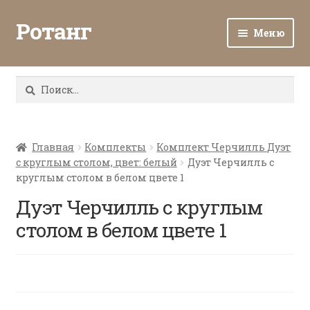
Ротанг
Меню
Разв
Каталог
вло
Найти:
мен
Доставка и оплата
Разв
О нас
вло
Главная
Комплекты
Комплект Черчилль Дуэт
с круглым столом, цвет: белый
Дуэт Черчилль с
мен
Разв
Все о ротанге
круглым столом в белом цвете 1
вло
мен
Дуэт Черчилль с круглым
Ротанг оптом
столом в белом цвете 1
Контакты