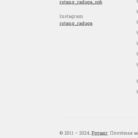
rotang_raduga_spb
Instagram
rotang_raduga
© 2011 – 2024,
Ротанг
. Плетёная м