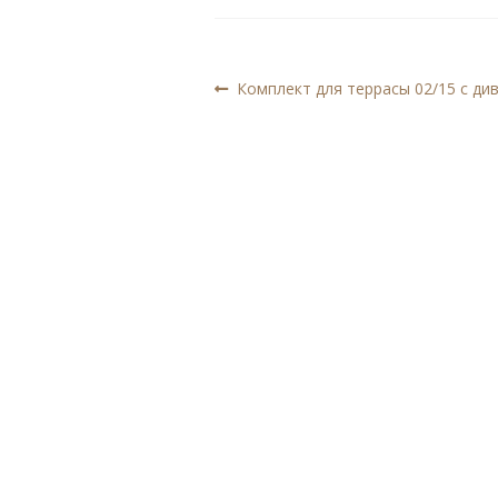
Навигация
Предыдущая
Комплект для террасы 02/15 с ди
запись:
по
записям