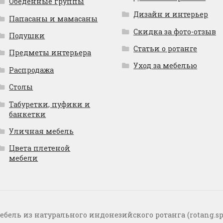
Обеденные группы
Дизайн и интерьер
Папасаны и мамасаны
Скидка за фото-отзыв
Подушки
Статьи о ротанге
Предметы интерьера
Уход за мебелью
Распродажа
Столы
Табуретки, пуфики и
банкетки
Уличная мебель
Цвета плетеной
мебели
ебель из натурального индонезийского ротанга (rotang.sp