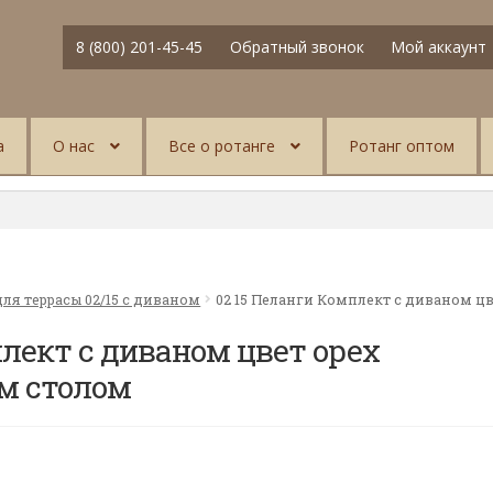
8 (800) 201-45-45
Обратный звонок
Мой аккаунт
а
О нас
Все о ротанге
Ротанг оптом
ля террасы 02/15 с диваном
02 15 Пеланги Комплект с диваном ц
плект с диваном цвет орех
м столом