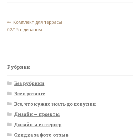
Навигация
Предыдущая
Комплект для террасы
запись:
02/15 с диваном
по
записям
Рубрики
Без рубрики
Все о ротанге
Все, что нужно знать до покупки
Дизайн — проекты
Дизайн и интерьер
Скидка за фото-отзыв