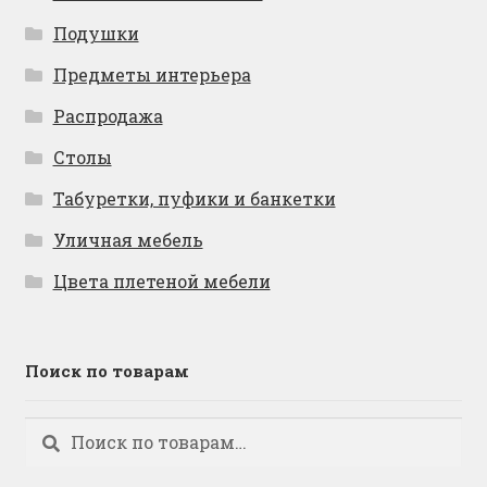
Подушки
Предметы интерьера
Распродажа
Столы
Табуретки, пуфики и банкетки
Уличная мебель
Цвета плетеной мебели
Поиск по товарам
Искать:
Поиск