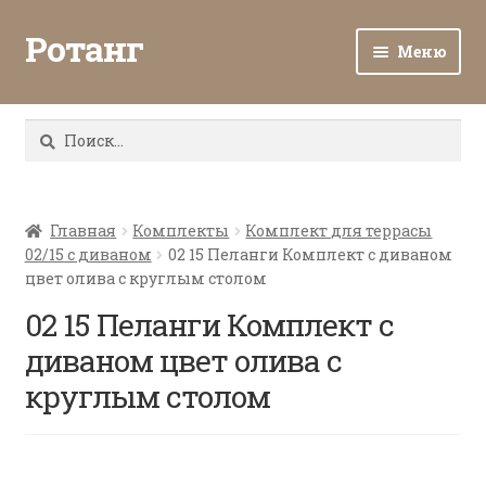
Ротанг
Меню
Разв
Каталог
вло
Найти:
мен
Доставка и оплата
Разв
О нас
вло
Главная
Комплекты
Комплект для террасы
02/15 с диваном
02 15 Пеланги Комплект с диваном
мен
Разв
Все о ротанге
цвет олива с круглым столом
вло
мен
02 15 Пеланги Комплект с
Ротанг оптом
диваном цвет олива с
Контакты
круглым столом