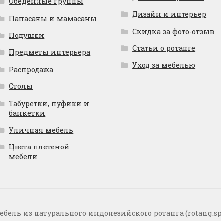
Обеденные группы
Дизайн и интерьер
Папасаны и мамасаны
Скидка за фото-отзыв
Подушки
Статьи о ротанге
Предметы интерьера
Уход за мебелью
Распродажа
Столы
Табуретки, пуфики и
банкетки
Уличная мебель
Цвета плетеной
мебели
ебель из натурального индонезийского ротанга (rotang.sp