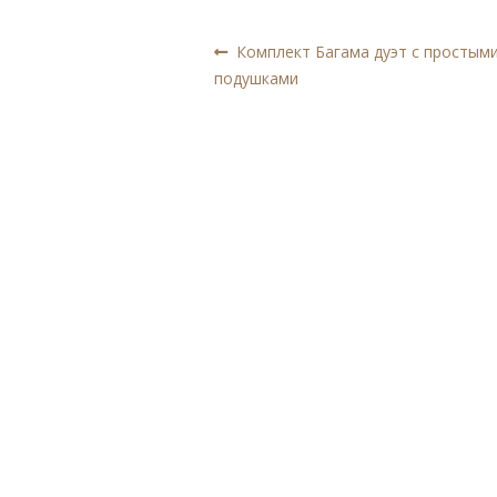
Навигация
Предыдущая
Комплект Багама дуэт с простым
запись:
подушками
по
записям