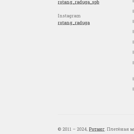
rotang_raduga_spb
Instagram
rotang_raduga
© 2011 – 2024,
Ротанг
. Плетёная м