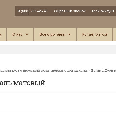
8 (800) 201-45-45
Обратный звонок
Мой аккаунт
а
О нас
Все о ротанге
Ротанг оптом
Багама дуэт с простыми коричневыми подушками
Багама Дуэи 
аль матовый