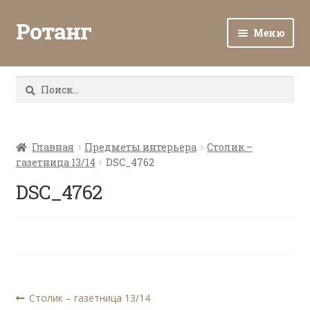
Ротанг
Меню
Разв
Каталог
вло
Найти:
мен
Доставка и оплата
Разв
О нас
вло
Главная
Предметы интерьера
Столик –
газетница 13/14
DSC_4762
мен
Разв
Все о ротанге
вло
DSC_4762
мен
Ротанг оптом
Контакты
Навигация
Предыдущая
Столик – газетница 13/14