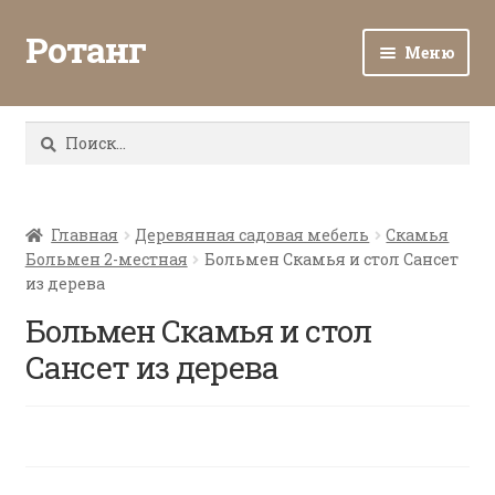
Ротанг
Меню
Разв
Каталог
вло
Найти:
мен
Доставка и оплата
Разв
О нас
вло
Главная
Деревянная садовая мебель
Скамья
Больмен 2-местная
Больмен Скамья и стол Сансет
мен
Разв
Все о ротанге
из дерева
вло
мен
Больмен Скамья и стол
Ротанг оптом
Сансет из дерева
Контакты