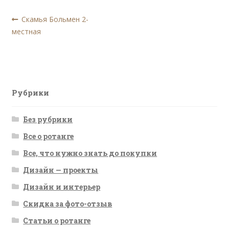
Навигация
Предыдущая
Скамья Больмен 2-
запись:
местная
по
записям
Рубрики
Без рубрики
Все о ротанге
Все, что нужно знать до покупки
Дизайн — проекты
Дизайн и интерьер
Скидка за фото-отзыв
Статьи о ротанге