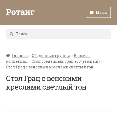
Ротанг
Меню
Разв
Каталог
вло
Найти:
мен
Доставка и оплата
Разв
О нас
вло
Главная
Обеденные группы
Венская
коллекция
Стол обеденный Грац 900 (темный)
мен
Разв
Все о ротанге
Стол Грац с венскими креслами светлый тон
вло
мен
Стол Грац с венскими
Ротанг оптом
креслами светлый тон
Контакты