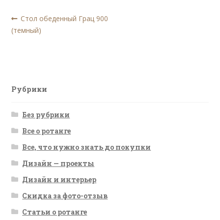
Навигация
Предыдущая
Стол обеденный Грац 900
запись:
(темный)
по
записям
Рубрики
Без рубрики
Все о ротанге
Все, что нужно знать до покупки
Дизайн — проекты
Дизайн и интерьер
Скидка за фото-отзыв
Статьи о ротанге