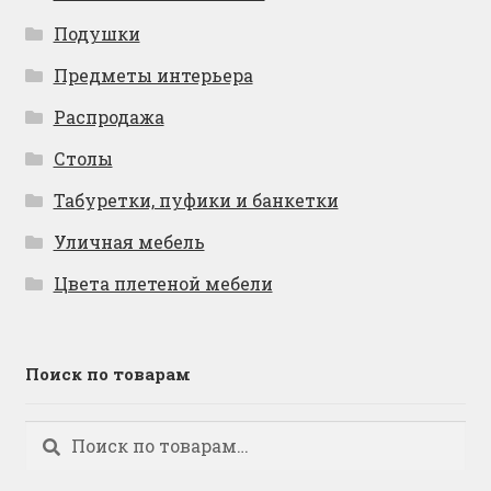
Подушки
Предметы интерьера
Распродажа
Столы
Табуретки, пуфики и банкетки
Уличная мебель
Цвета плетеной мебели
Поиск по товарам
Искать:
Поиск