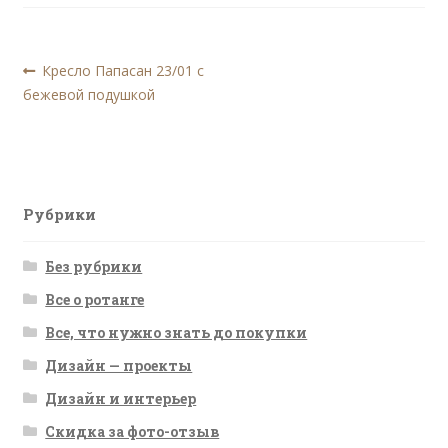
Навигация
Предыдущая
Кресло Папасан 23/01 с
запись:
бежевой подушкой
по
записям
Рубрики
Без рубрики
Все о ротанге
Все, что нужно знать до покупки
Дизайн — проекты
Дизайн и интерьер
Скидка за фото-отзыв