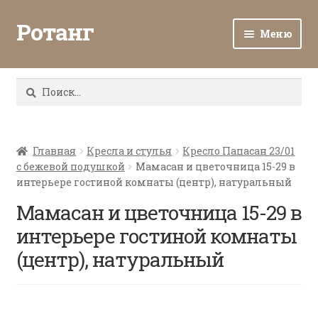
Ротанг
Меню
Разв
Каталог
вло
Найти:
мен
Доставка и оплата
Разв
О нас
вло
Главная
Кресла и стулья
Кресло Папасан 23/01
с бежевой подушкой
Мамасан и цветочница 15-29 в
мен
Разв
Все о ротанге
интерьере гостиной комнаты (центр), натуральный
вло
мен
Мамасан и цветочница 15-29 в
Ротанг оптом
интерьере гостиной комнаты
Контакты
(центр), натуральный