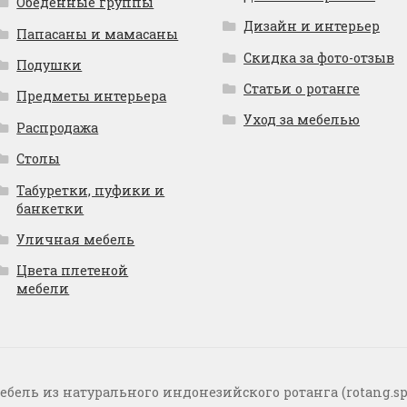
Обеденные группы
Дизайн и интерьер
Папасаны и мамасаны
Скидка за фото-отзыв
Подушки
Статьи о ротанге
Предметы интерьера
Уход за мебелью
Распродажа
Столы
Табуретки, пуфики и
банкетки
Уличная мебель
Цвета плетеной
мебели
ебель из натурального индонезийского ротанга (rotang.sp