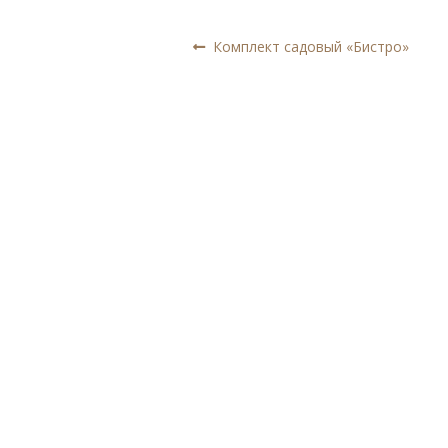
Навигация
Предыдущая
Комплект садовый «Бистро»
запись:
по
записям