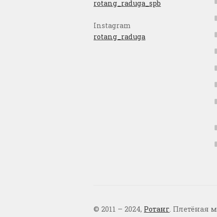
rotang_raduga_spb
Instagram
rotang_raduga
© 2011 – 2024,
Ротанг
. Плетёная м