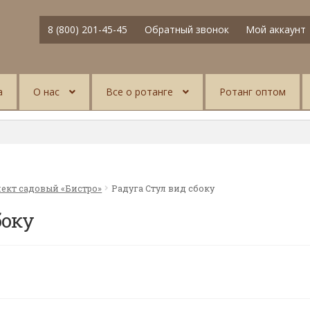
8 (800) 201-45-45
Обратный звонок
Мой аккаунт
а
О нас
Все о ротанге
Ротанг оптом
ект садовый «Бистро»
Радуга Стул вид сбоку
боку