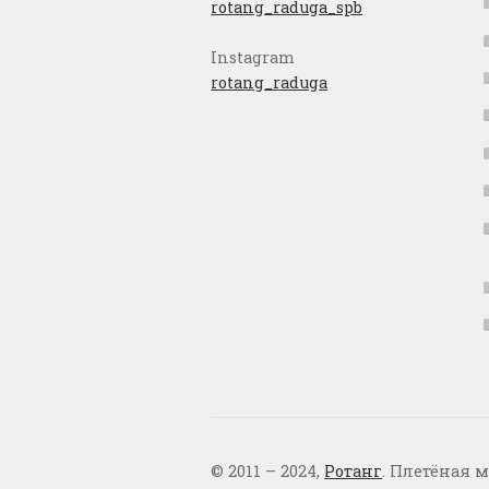
rotang_raduga_spb
Instagram
rotang_raduga
© 2011 – 2024,
Ротанг
. Плетёная м