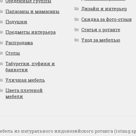
Обеденные группы
Дизайн и интерьер
Папасаны и мамасаны
Скидка за фото-отзыв
Подушки
Статьи о ротанге
Предметы интерьера
Уход за мебелью
Распродажа
Столы
Табуретки, пуфики и
банкетки
Уличная мебель
Цвета плетеной
мебели
ебель из натурального индонезийского ротанга (rotang.sp