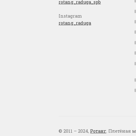
rotang_raduga_spb
Instagram
rotang_raduga
© 2011 – 2024,
Ротанг
. Плетёная м