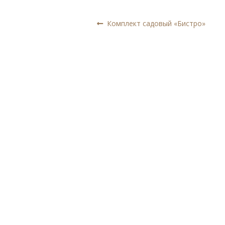
Навигация
Предыдущая
Комплект садовый «Бистро»
запись:
по
записям