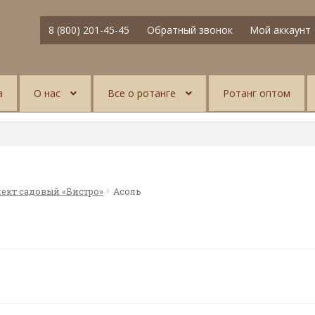
8 (800) 201-45-45
Обратный звонок
Мой аккаунт
а
О нас
Все о ротанге
Ротанг оптом
ект садовый «Бистро»
Асоль