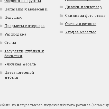
Обеденные группы
Дизайн и интерьер
Папасаны и мамасаны
Скидка за фото-отзыв
Подушки
Статьи о ротанге
Предметы интерьера
Уход за мебелью
Распродажа
Столы
Табуретки, пуфики и
банкетки
Уличная мебель
Цвета плетеной
мебели
ебель из натурального индонезийского ротанга (rotang.sp