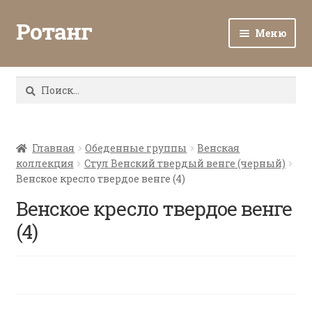
Ротанг
Меню
Разв
Каталог
вло
Найти:
мен
Доставка и оплата
Разв
О нас
вло
Главная
Обеденные группы
Венская
коллекция
Стул Венский твердый венге (черный)
мен
Разв
Все о ротанге
Венское кресло твердое венге (4)
вло
мен
Венское кресло твердое венге
Ротанг оптом
(4)
Контакты