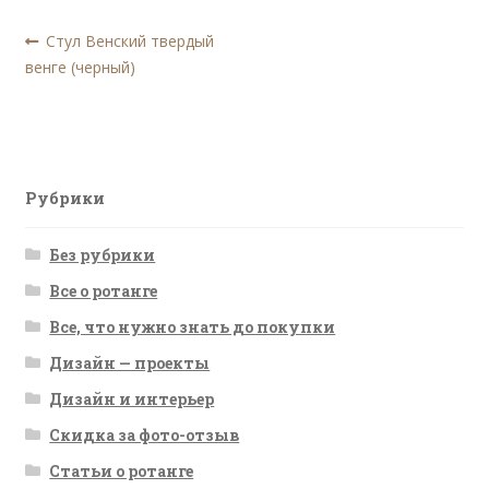
Навигация
Предыдущая
Стул Венский твердый
запись:
венге (черный)
по
записям
Рубрики
Без рубрики
Все о ротанге
Все, что нужно знать до покупки
Дизайн — проекты
Дизайн и интерьер
Скидка за фото-отзыв
Статьи о ротанге