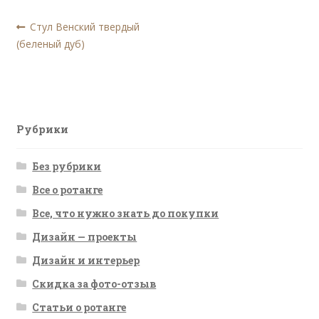
Навигация
Предыдущая
Стул Венский твердый
запись:
(беленый дуб)
по
записям
Рубрики
Без рубрики
Все о ротанге
Все, что нужно знать до покупки
Дизайн — проекты
Дизайн и интерьер
Скидка за фото-отзыв
Статьи о ротанге