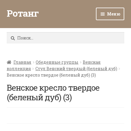
Ротанг
Меню
Разв
Каталог
вло
Найти:
мен
Доставка и оплата
Разв
О нас
вло
Главная
Обеденные группы
Венская
коллекция
Стул Венский твердый (беленый дуб)
мен
Разв
Все о ротанге
Венское кресло твердое (беленый дуб) (3)
вло
мен
Венское кресло твердое
Ротанг оптом
(беленый дуб) (3)
Контакты