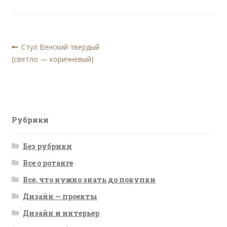
Навигация
Предыдущая
Стул Венский твердый
запись:
(светло — коричневый)
по
записям
Рубрики
Без рубрики
Все о ротанге
Все, что нужно знать до покупки
Дизайн — проекты
Дизайн и интерьер