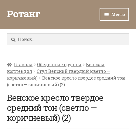
Ротанг
Меню
Разв
Каталог
вло
Найти:
мен
Доставка и оплата
Разв
О нас
вло
Главная
Обеденные группы
Венская
коллекция
Стул Венский твердый (светло —
мен
Разв
Все о ротанге
коричневый)
Венское кресло твердое средний тон
вло
(светло — коричневый) (2)
мен
Ротанг оптом
Венское кресло твердое
средний тон (светло —
Контакты
коричневый) (2)