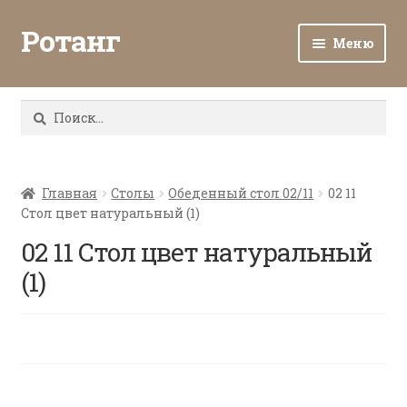
Ротанг
Меню
Разв
Каталог
вло
Найти:
мен
Доставка и оплата
Разв
О нас
вло
Главная
Столы
Обеденный стол 02/11
02 11
Стол цвет натуральный (1)
мен
Разв
Все о ротанге
вло
02 11 Стол цвет натуральный
мен
Ротанг оптом
(1)
Контакты