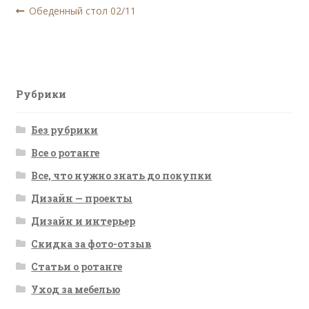
Навигация
Предыдущая
Обеденный стол 02/11
запись:
по
записям
Рубрики
Без рубрики
Все о ротанге
Все, что нужно знать до покупки
Дизайн — проекты
Дизайн и интерьер
Скидка за фото-отзыв
Статьи о ротанге
Уход за мебелью