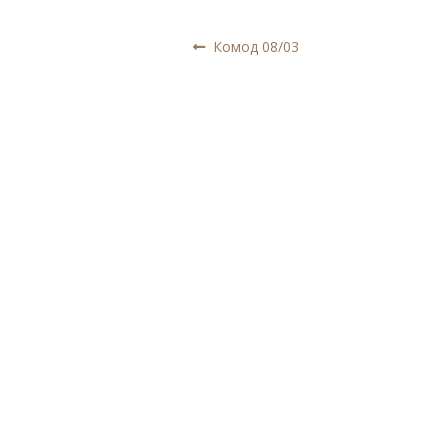
Навигация
Предыдущая
Комод 08/03
запись:
по
записям