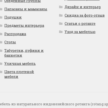
Обеденные группы
Дизайн и интерьер
Папасаны и мамасаны
Скидка за фото-отзыв
Подушки
Статьи о ротанге
Предметы интерьера
Уход за мебелью
Распродажа
Столы
Табуретки, пуфики и
банкетки
Уличная мебель
Цвета плетеной
мебели
ебель из натурального индонезийского ротанга (rotang.sp