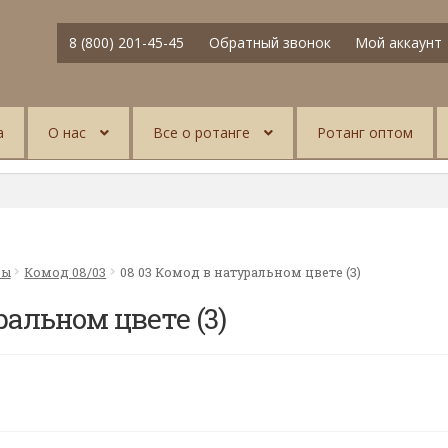
8 (800) 201-45-45
Обратный звонок
Мой аккаунт
а
О нас
Все о ротанге
Ротанг оптом
фы
Комод 08/03
08 03 Комод в натуральном цвете (3)
ральном цвете (3)