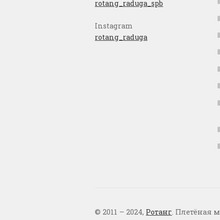
rotang_raduga_spb
Instagram
rotang_raduga
© 2011 – 2024,
Ротанг
. Плетёная м