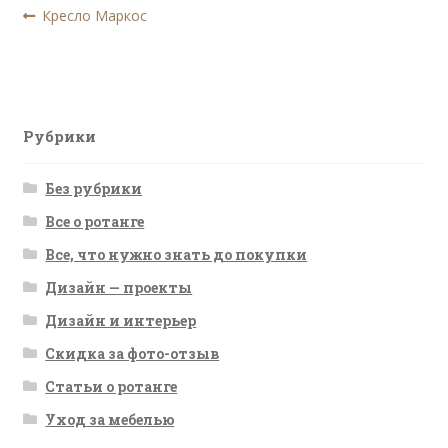
Навигация
Предыдущая
Кресло Маркос
запись:
по
записям
Рубрики
Без рубрики
Все о ротанге
Все, что нужно знать до покупки
Дизайн — проекты
Дизайн и интерьер
Скидка за фото-отзыв
Статьи о ротанге
Уход за мебелью