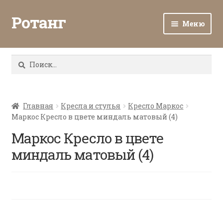
Ротанг
Меню
Разв
Каталог
вло
Найти:
мен
Доставка и оплата
Разв
О нас
вло
Главная
Кресла и стулья
Кресло Маркос
Маркос Кресло в цвете миндаль матовый (4)
мен
Разв
Все о ротанге
вло
Маркос Кресло в цвете
мен
Ротанг оптом
миндаль матовый (4)
Контакты