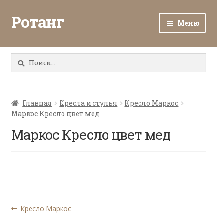
Ротанг
Меню
Разв
Каталог
вло
Найти:
мен
Доставка и оплата
Разв
О нас
вло
Главная
Кресла и стулья
Кресло Маркос
Маркос Кресло цвет мед
мен
Разв
Все о ротанге
вло
Маркос Кресло цвет мед
мен
Ротанг оптом
Контакты
Навигация
Предыдущая
Кресло Маркос