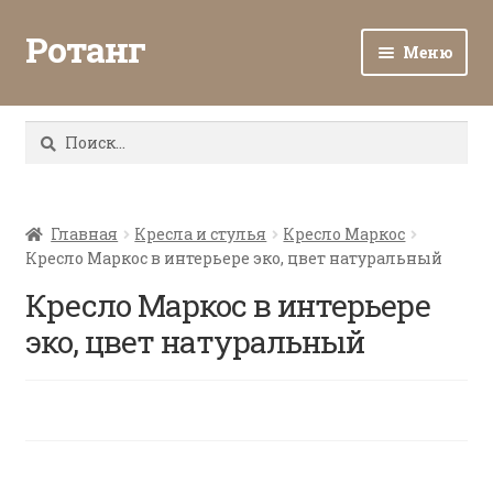
Ротанг
Меню
Разв
Каталог
вло
Найти:
мен
Доставка и оплата
Разв
О нас
вло
Главная
Кресла и стулья
Кресло Маркос
Кресло Маркос в интерьере эко, цвет натуральный
мен
Разв
Все о ротанге
вло
Кресло Маркос в интерьере
мен
Ротанг оптом
эко, цвет натуральный
Контакты