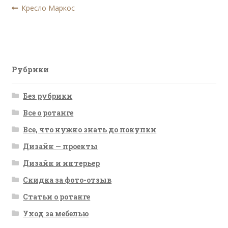
Навигация
Предыдущая
Кресло Маркос
запись:
по
записям
Рубрики
Без рубрики
Все о ротанге
Все, что нужно знать до покупки
Дизайн — проекты
Дизайн и интерьер
Скидка за фото-отзыв
Статьи о ротанге
Уход за мебелью