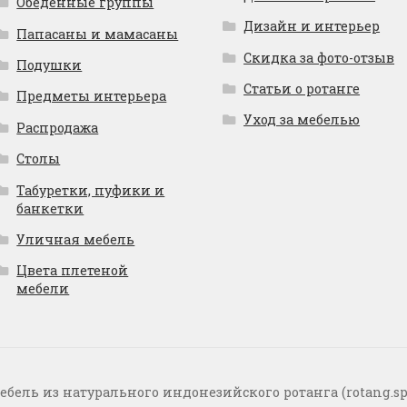
Обеденные группы
Дизайн и интерьер
Папасаны и мамасаны
Скидка за фото-отзыв
Подушки
Статьи о ротанге
Предметы интерьера
Уход за мебелью
Распродажа
Столы
Табуретки, пуфики и
банкетки
Уличная мебель
Цвета плетеной
мебели
ебель из натурального индонезийского ротанга (rotang.sp