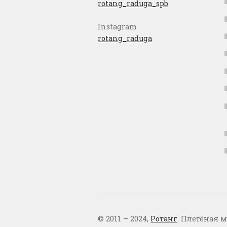
rotang_raduga_spb
Instagram
rotang_raduga
© 2011 – 2024,
Ротанг
. Плетёная м