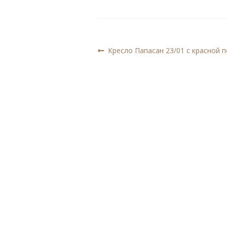
Навигация
Предыдущая
Кресло Папасан 23/01 с красной 
запись:
по
записям