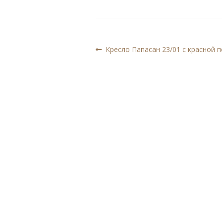
Навигация
Предыдущая
Кресло Папасан 23/01 с красной 
запись:
по
записям