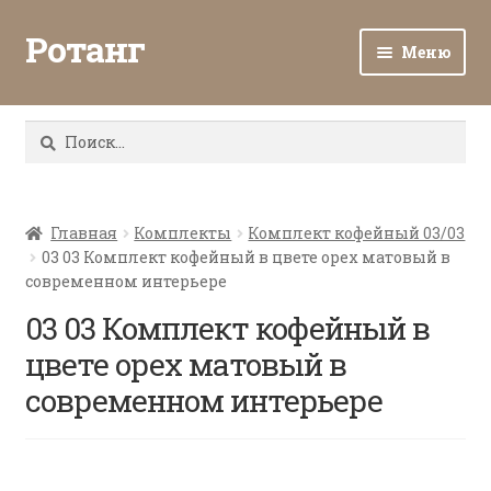
Ротанг
Меню
Разв
Каталог
вло
Найти:
мен
Доставка и оплата
Разв
О нас
вло
Главная
Комплекты
Комплект кофейный 03/03
03 03 Комплект кофейный в цвете орех матовый в
мен
Разв
Все о ротанге
современном интерьере
вло
мен
03 03 Комплект кофейный в
Ротанг оптом
цвете орех матовый в
Контакты
современном интерьере