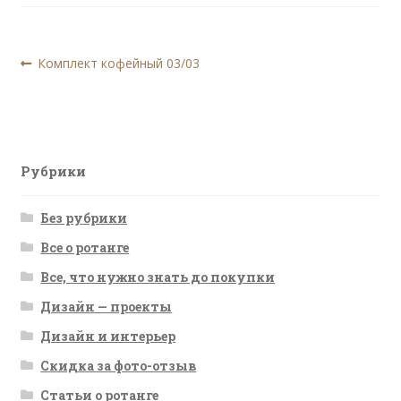
Навигация
Предыдущая
Комплект кофейный 03/03
запись:
по
записям
Рубрики
Без рубрики
Все о ротанге
Все, что нужно знать до покупки
Дизайн — проекты
Дизайн и интерьер
Скидка за фото-отзыв
Статьи о ротанге