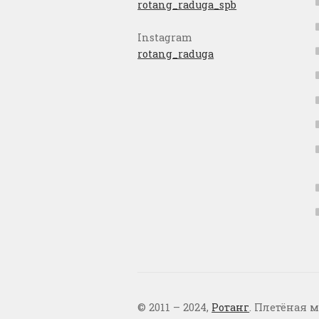
rotang_raduga_spb
Instagram
rotang_raduga
© 2011 – 2024,
Ротанг
. Плетёная м