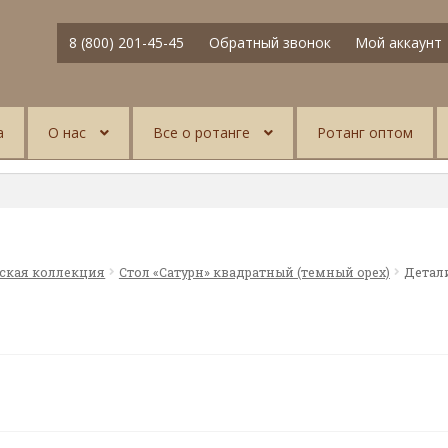
8 (800) 201-45-45
Обратный звонок
Мой аккаунт
а
О нас
Все о ротанге
Ротанг оптом
ская коллекция
Стол «Сатурн» квадратный (темный орех)
Детали