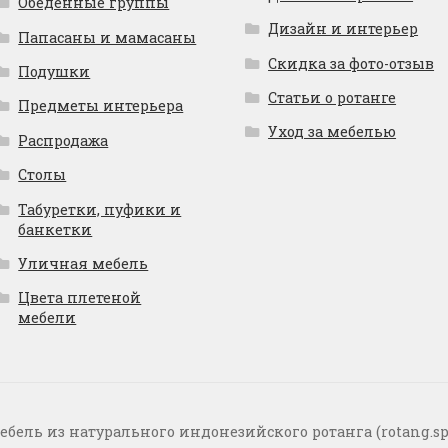
Обеденные группы
Дизайн и интерьер
Папасаны и мамасаны
Скидка за фото-отзыв
Подушки
Статьи о ротанге
Предметы интерьера
Уход за мебелью
Распродажа
Столы
Табуретки, пуфики и
банкетки
Уличная мебель
Цвета плетеной
мебели
ебель из натурального индонезийского ротанга (rotang.sp