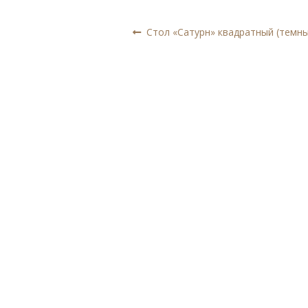
Навигация
Предыдущая
Стол «Сатурн» квадратный (темны
запись:
по
записям