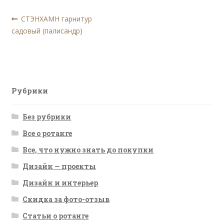
Навигация
Предыдущая
СТЭНХАМН гарнитур
запись:
садовый (палисандр)
по
записям
Рубрики
Без рубрики
Все о ротанге
Все, что нужно знать до покупки
Дизайн — проекты
Дизайн и интерьер
Скидка за фото-отзыв
Статьи о ротанге