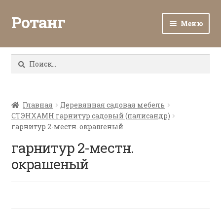
Ротанг
Меню
Разв
Каталог
вло
Найти:
мен
Доставка и оплата
Разв
О нас
вло
Главная
Деревянная садовая мебель
СТЭНХАМН гарнитур садовый (палисандр)
мен
Разв
Все о ротанге
гарнитур 2-местн. окрашеный
вло
мен
гарнитур 2-местн.
Ротанг оптом
окрашеный
Контакты