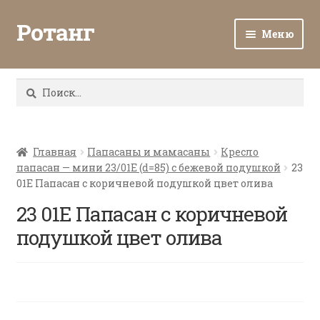
Ротанг
Меню
Разв
Каталог
вло
Найти:
мен
Доставка и оплата
Разв
О нас
вло
Главная
Папасаны и мамасаны
Кресло
папасан — мини 23/01Е (d=85) с бежевой подушкой
23
мен
Разв
Все о ротанге
01E Папасан с коричневой подушкой цвет олива
вло
мен
23 01E Папасан с коричневой
Ротанг оптом
подушкой цвет олива
Контакты