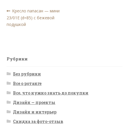
Навигация
Предыдущая
Кресло папасан — мини
запись:
23/01Е (d=85) с бежевой
по
подушкой
записям
Рубрики
Без рубрики
Все о ротанге
Все, что нужно знать до покупки
Дизайн — проекты
Дизайн и интерьер
Скидка за фото-отзыв