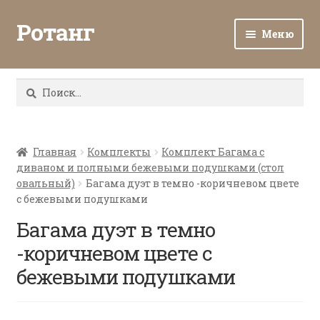
Ротанг
Меню
Разв
Каталог
вло
Найти:
мен
Доставка и оплата
Разв
О нас
вло
Главная
Комплекты
Комплект Багама с
диваном и полными бежевыми подушками (стол
мен
Разв
Все о ротанге
овальный)
Багама дуэт в темно -коричневом цвете
вло
с бежевыми подушками
мен
Ротанг оптом
Багама дуэт в темно
-коричневом цвете с
Контакты
бежевыми подушками