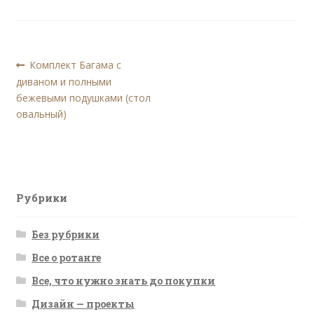
Навигация
Предыдущая
Комплект Багама с
запись:
диваном и полными
по
бежевыми подушками (стол
записям
овальный)
Рубрики
Без рубрики
Все о ротанге
Все, что нужно знать до покупки
Дизайн — проекты