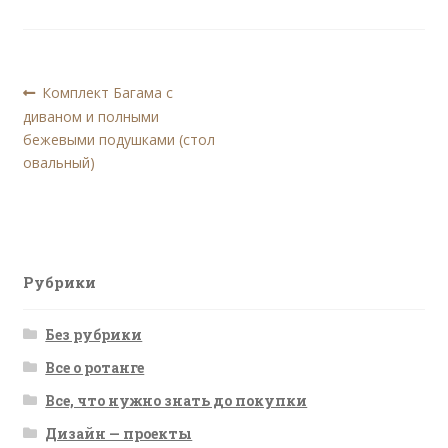
Навигация
Предыдущая
Комплект Багама с
запись:
диваном и полными
по
бежевыми подушками (стол
записям
овальный)
Рубрики
Без рубрики
Все о ротанге
Все, что нужно знать до покупки
Дизайн — проекты