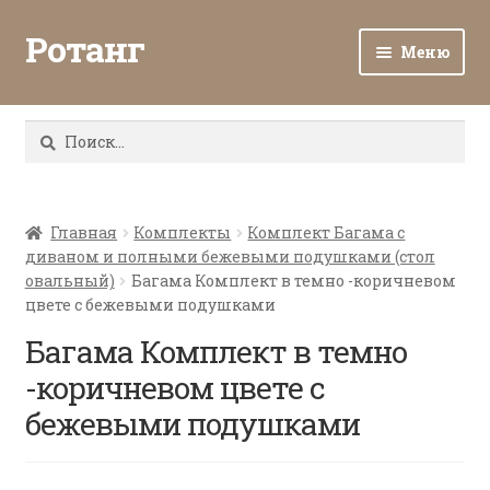
Ротанг
Меню
Разв
Каталог
вло
Найти:
мен
Доставка и оплата
Разв
О нас
вло
Главная
Комплекты
Комплект Багама с
диваном и полными бежевыми подушками (стол
мен
Разв
Все о ротанге
овальный)
Багама Комплект в темно -коричневом
вло
цвете с бежевыми подушками
мен
Ротанг оптом
Багама Комплект в темно
-коричневом цвете с
Контакты
бежевыми подушками