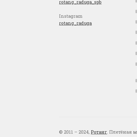
rotang_raduga_spb
Instagram
rotang_raduga
© 2011 – 2024,
Ротанг
. Плетёная м