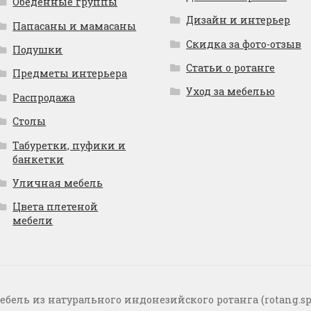
Обеденные группы
Дизайн и интерьер
Папасаны и мамасаны
Скидка за фото-отзыв
Подушки
Статьи о ротанге
Предметы интерьера
Уход за мебелью
Распродажа
Столы
Табуретки, пуфики и
банкетки
Уличная мебель
Цвета плетеной
мебели
ебель из натурального индонезийского ротанга (rotang.sp