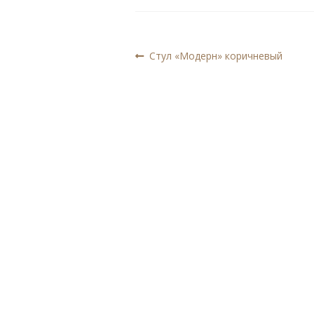
Навигация
Предыдущая
Стул «Модерн» коричневый
запись:
по
записям