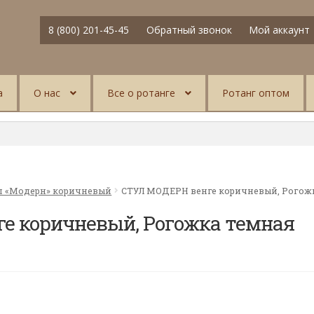
8 (800) 201-45-45
Обратный звонок
Мой аккаунт
а
О нас
Все о ротанге
Ротанг оптом
л «Модерн» коричневый
СТУЛ МОДЕРН венге коричневый, Рогожк
е коричневый, Рогожка темная