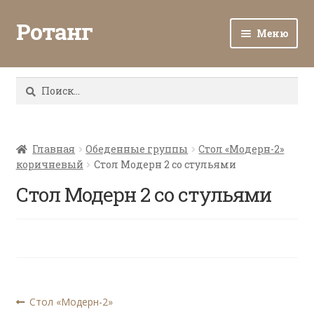
Ротанг
Меню
Разв
Каталог
вло
Найти:
мен
Доставка и оплата
Разв
О нас
вло
Главная
Обеденные группы
Стол «Модерн-2»
коричневый
Стол Модерн 2 со стульями
мен
Разв
Все о ротанге
вло
Стол Модерн 2 со стульями
мен
Ротанг оптом
Контакты
Навигация
Предыдущая
Стол «Модерн-2»