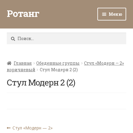
Ротанг
Меню
Разв
Каталог
вло
Найти:
мен
Доставка и оплата
Разв
О нас
вло
Главная
Обеденные группы
Стул «Модерн — 2»
коричневый
Стул Модерн 2 (2)
мен
Разв
Все о ротанге
вло
Стул Модерн 2 (2)
мен
Ротанг оптом
Контакты
Навигация
Предыдущая
Стул «Модерн — 2»