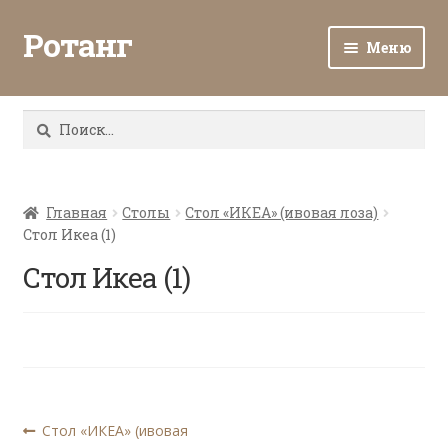
Ротанг
Меню
Разв
Каталог
вло
Найти:
мен
Доставка и оплата
Разв
О нас
вло
Главная
Столы
Стол «ИКЕА» (ивовая лоза)
Стол Икеа (1)
мен
Разв
Все о ротанге
вло
Стол Икеа (1)
мен
Ротанг оптом
Контакты
Навигация
Предыдущая
Стол «ИКЕА» (ивовая