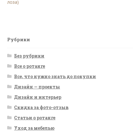
запись:
лоза)
по
записям
Рубрики
Без рубрики
Все о ротанге
Все, что нужно знать до покупки
Дизайн — проекты
Дизайн и интерьер
Скидка за фото-отзыв
Статьи о ротанге
Уход за мебелью