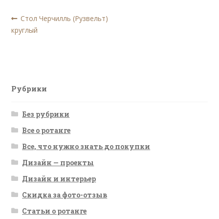
Навигация
Предыдущая
Стол Черчилль (Рузвельт)
запись:
круглый
по
записям
Рубрики
Без рубрики
Все о ротанге
Все, что нужно знать до покупки
Дизайн — проекты
Дизайн и интерьер
Скидка за фото-отзыв
Статьи о ротанге