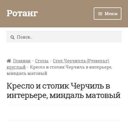
Ротанг
Меню
Разв
Каталог
вло
Найти:
мен
Доставка и оплата
Разв
О нас
вло
Главная
Столы
Стол Черчилль (Рузвельт)
круглый
Кресло и столик Черчиль в интерьере,
мен
Разв
Все о ротанге
миндаль матовый
вло
мен
Кресло и столик Черчиль в
Ротанг оптом
интерьере, миндаль матовый
Контакты