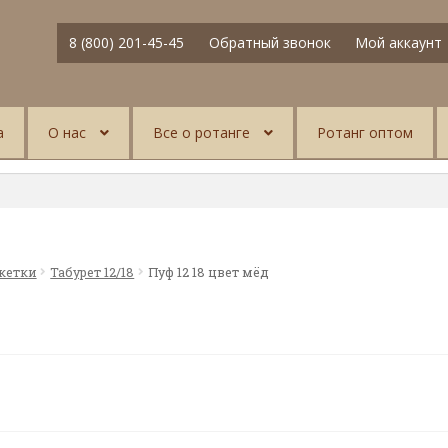
8 (800) 201-45-45
Обратный звонок
Мой аккаунт
а
О нас
Все о ротанге
Ротанг оптом
нкетки
Табурет 12/18
Пуф 12 18 цвет мёд