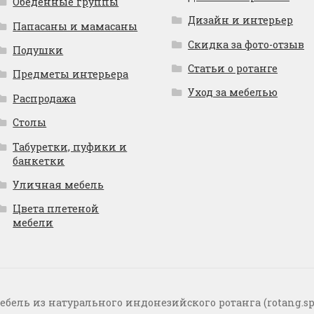
Обеденные группы
Дизайн и интерьер
Папасаны и мамасаны
Скидка за фото-отзыв
Подушки
Статьи о ротанге
Предметы интерьера
Уход за мебелью
Распродажа
Столы
Табуретки, пуфики и
банкетки
Уличная мебель
Цвета плетеной
мебели
ебель из натурального индонезийского ротанга (rotang.sp