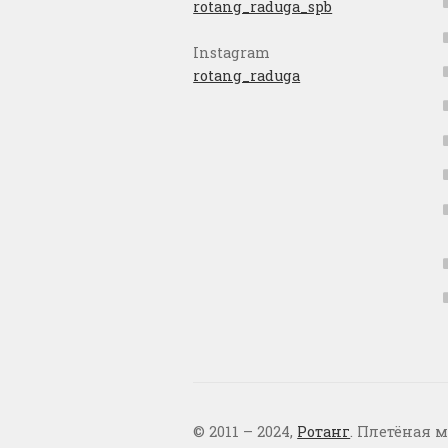
rotang_raduga_spb
Instagram
rotang_raduga
© 2011 – 2024,
Ротанг
. Плетёная м