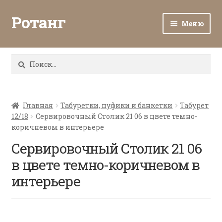
Ротанг
Меню
Разв
Каталог
вло
Найти:
мен
Доставка и оплата
Разв
О нас
вло
Главная
Табуретки, пуфики и банкетки
Табурет
12/18
Сервировочный Столик 21 06 в цвете темно-
мен
Разв
Все о ротанге
коричневом в интерьере
вло
мен
Сервировочный Столик 21 06
Ротанг оптом
в цвете темно-коричневом в
Контакты
интерьере