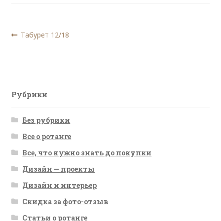
Навигация
Предыдущая
Табурет 12/18
запись:
по
записям
Рубрики
Без рубрики
Все о ротанге
Все, что нужно знать до покупки
Дизайн — проекты
Дизайн и интерьер
Скидка за фото-отзыв
Статьи о ротанге