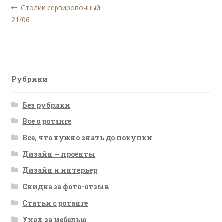
Навигация
Предыдущая
Столик сервировочный
запись:
21/06
по
записям
Рубрики
Без рубрики
Все о ротанге
Все, что нужно знать до покупки
Дизайн — проекты
Дизайн и интерьер
Скидка за фото-отзыв
Статьи о ротанге
Уход за мебелью