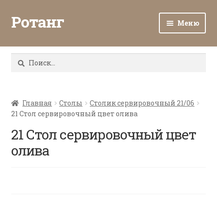
Ротанг
Меню
Разв
Каталог
вло
Найти:
мен
Доставка и оплата
Разв
О нас
вло
Главная
Столы
Столик сервировочный 21/06
21 Стол сервировочный цвет олива
мен
Разв
Все о ротанге
вло
21 Стол сервировочный цвет
мен
Ротанг оптом
олива
Контакты