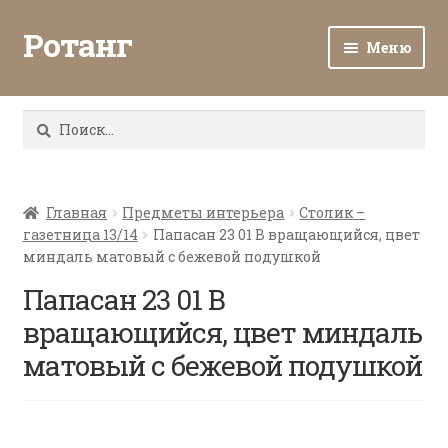
Ротанг
Меню
Разв
Каталог
вло
Найти:
мен
Доставка и оплата
Разв
О нас
вло
Главная
Предметы интерьера
Столик –
газетница 13/14
Папасан 23 01 В вращающийся, цвет
мен
Разв
Все о ротанге
миндаль матовый с бежевой подушкой
вло
мен
Папасан 23 01 В
Ротанг оптом
вращающийся, цвет миндаль
Контакты
матовый с бежевой подушкой