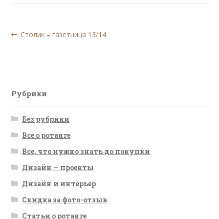
Навигация
Предыдущая
Столик – газетница 13/14
запись:
по
записям
Рубрики
Без рубрики
Все о ротанге
Все, что нужно знать до покупки
Дизайн — проекты
Дизайн и интерьер
Скидка за фото-отзыв
Статьи о ротанге