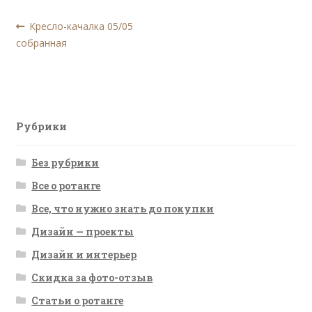
Навигация
Предыдущая
Кресло-качалка 05/05
запись:
собранная
по
записям
Рубрики
Без рубрики
Все о ротанге
Все, что нужно знать до покупки
Дизайн — проекты
Дизайн и интерьер
Скидка за фото-отзыв
Статьи о ротанге