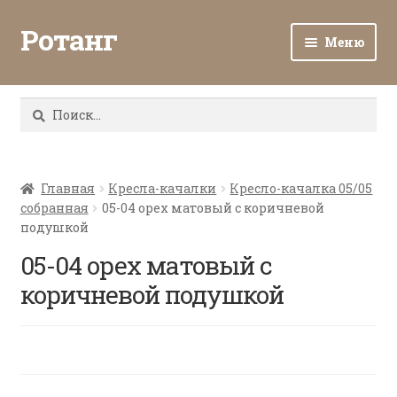
Ротанг
Меню
Разв
Каталог
вло
Найти:
мен
Доставка и оплата
Разв
О нас
вло
Главная
Кресла-качалки
Кресло-качалка 05/05
собранная
05-04 орех матовый с коричневой
мен
Разв
Все о ротанге
подушкой
вло
мен
05-04 орех матовый с
Ротанг оптом
коричневой подушкой
Контакты