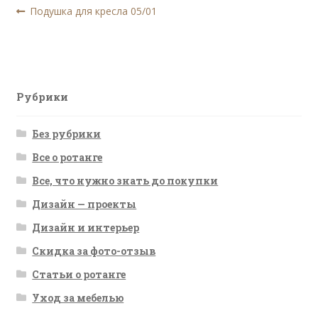
Навигация
Предыдущая
Подушка для кресла 05/01
запись:
по
записям
Рубрики
Без рубрики
Все о ротанге
Все, что нужно знать до покупки
Дизайн — проекты
Дизайн и интерьер
Скидка за фото-отзыв
Статьи о ротанге
Уход за мебелью