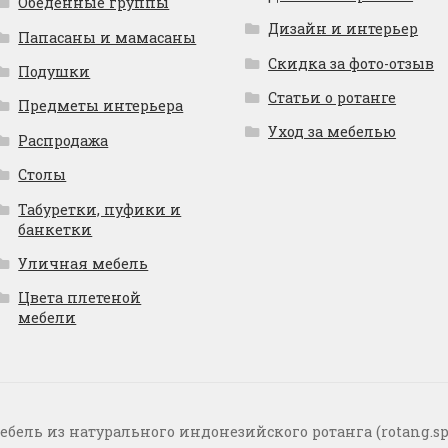
Обеденные группы
Дизайн и интерьер
Папасаны и мамасаны
Скидка за фото-отзыв
Подушки
Статьи о ротанге
Предметы интерьера
Уход за мебелью
Распродажа
Столы
Табуретки, пуфики и
банкетки
Уличная мебель
Цвета плетеной
мебели
ебель из натурального индонезийского ротанга (rotang.sp