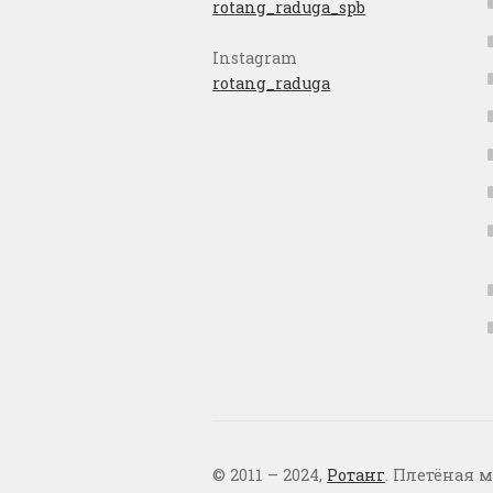
rotang_raduga_spb
Instagram
rotang_raduga
© 2011 – 2024,
Ротанг
. Плетёная м