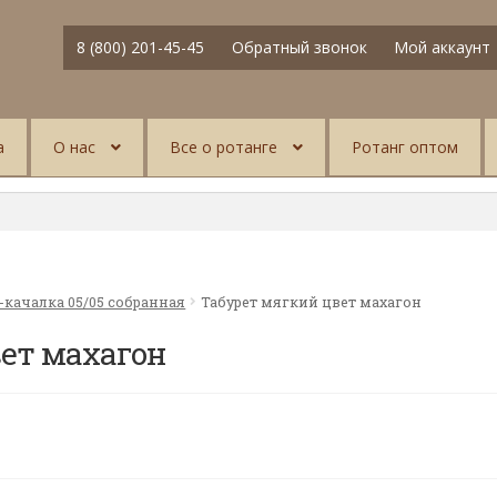
8 (800) 201-45-45
Обратный звонок
Мой аккаунт
а
О нас
Все о ротанге
Ротанг оптом
-качалка 05/05 собранная
Табурет мягкий цвет махагон
ет махагон