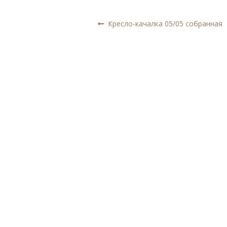
Навигация
Предыдущая
Кресло-качалка 05/05 собранная
запись:
по
записям