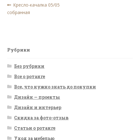
Навигация
Предыдущая
Кресло-качалка 05/05
запись:
собранная
по
записям
Рубрики
Без рубрики
Все о ротанге
Все, что нужно знать до покупки
Дизайн — проекты
Дизайн и интерьер
Скидка за фото-отзыв
Статьи о ротанге
Уход за мебелью