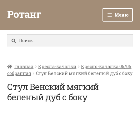
Ротанг
Меню
Разв
Каталог
вло
Найти:
мен
Доставка и оплата
Разв
О нас
вло
Главная
Кресла-качалки
Кресло-качалка 05/05
собранная
Стул Венский мягкий беленый дуб с боку
мен
Разв
Все о ротанге
вло
Стул Венский мягкий
мен
Ротанг оптом
беленый дуб с боку
Контакты