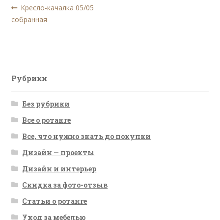
Навигация
Предыдущая
Кресло-качалка 05/05
запись:
собранная
по
записям
Рубрики
Без рубрики
Все о ротанге
Все, что нужно знать до покупки
Дизайн — проекты
Дизайн и интерьер
Скидка за фото-отзыв
Статьи о ротанге
Уход за мебелью