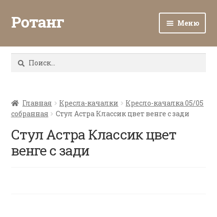
Ротанг
Меню
Разв
Каталог
вло
Найти:
мен
Доставка и оплата
Разв
О нас
вло
Главная
Кресла-качалки
Кресло-качалка 05/05
собранная
Стул Астра Классик цвет венге с зади
мен
Разв
Все о ротанге
вло
Стул Астра Классик цвет
мен
Ротанг оптом
венге с зади
Контакты