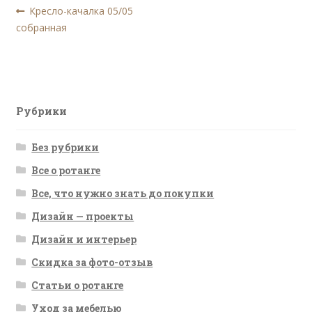
Навигация
Предыдущая
Кресло-качалка 05/05
запись:
собранная
по
записям
Рубрики
Без рубрики
Все о ротанге
Все, что нужно знать до покупки
Дизайн — проекты
Дизайн и интерьер
Скидка за фото-отзыв
Статьи о ротанге
Уход за мебелью