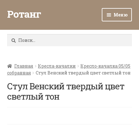
Ротанг
Меню
Разв
Каталог
вло
Найти:
мен
Доставка и оплата
Разв
О нас
вло
Главная
Кресла-качалки
Кресло-качалка 05/05
собранная
Стул Венский твердый цвет светлый тон
мен
Разв
Все о ротанге
вло
Стул Венский твердый цвет
мен
Ротанг оптом
светлый тон
Контакты