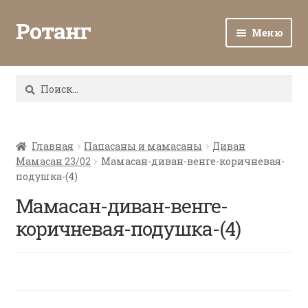
Ротанг
Меню
Разв
Каталог
вло
Найти:
мен
Доставка и оплата
Разв
О нас
вло
Главная
Папасаны и мамасаны
Диван
Мамасан 23/02
Мамасан-диван-венге-коричневая-
мен
Разв
Все о ротанге
подушка-(4)
вло
мен
Мамасан-диван-венге-
Ротанг оптом
коричневая-подушка-(4)
Контакты