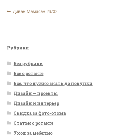
Навигация
Предыдущая
Диван Мамасан 23/02
запись:
по
записям
Рубрики
Без рубрики
Все о ротанге
Все, что нужно знать до покупки
Дизайн — проекты
Дизайн и интерьер
Скидка за фото-отзыв
Статьи о ротанге
Уход за мебелью