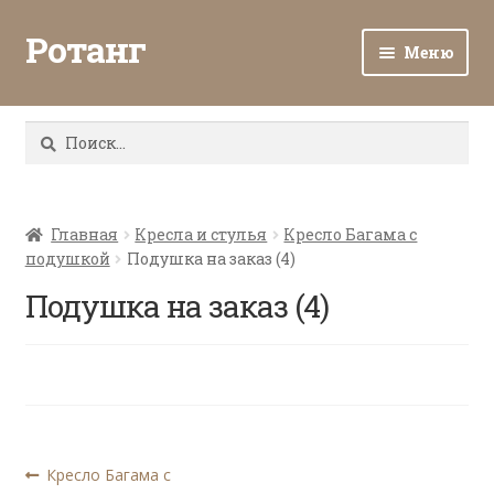
Ротанг
Меню
Разв
Каталог
вло
Найти:
мен
Доставка и оплата
Разв
О нас
вло
Главная
Кресла и стулья
Кресло Багама с
подушкой
Подушка на заказ (4)
мен
Разв
Все о ротанге
вло
Подушка на заказ (4)
мен
Ротанг оптом
Контакты
Навигация
Предыдущая
Кресло Багама с