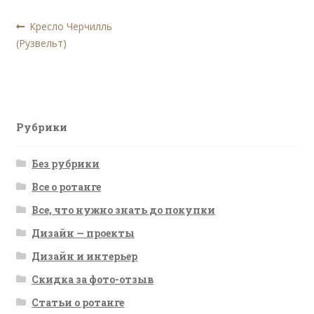
Навигация
Предыдущая
Кресло Черчилль
запись:
(Рузвельт)
по
записям
Рубрики
Без рубрики
Все о ротанге
Все, что нужно знать до покупки
Дизайн — проекты
Дизайн и интерьер
Скидка за фото-отзыв
Статьи о ротанге