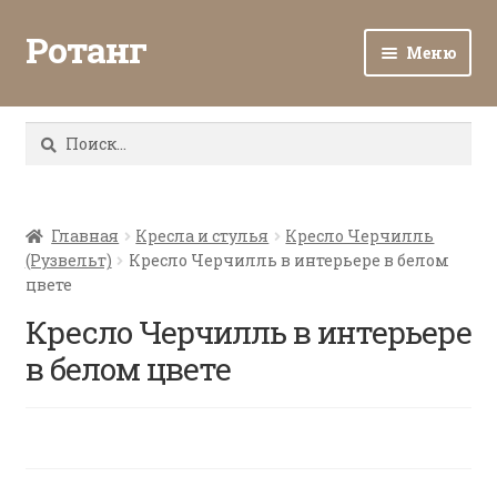
Ротанг
Меню
Разв
Каталог
вло
Найти:
мен
Доставка и оплата
Разв
О нас
вло
Главная
Кресла и стулья
Кресло Черчилль
(Рузвельт)
Кресло Черчилль в интерьере в белом
мен
Разв
Все о ротанге
цвете
вло
мен
Кресло Черчилль в интерьере
Ротанг оптом
в белом цвете
Контакты